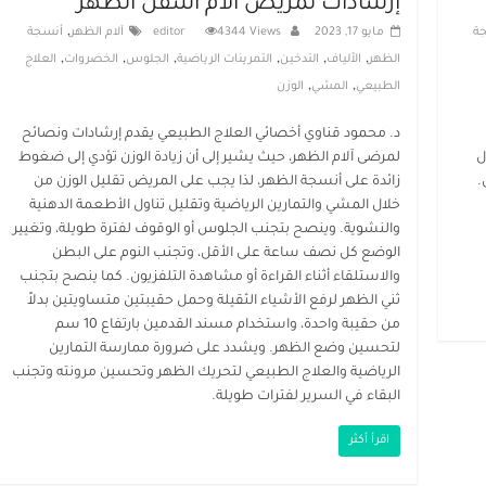
إرشادات لمريض آلام اسفل الظهر
,
ة
مايو 17, 2023
4344 Views
editor
آلام الظهر
أنسجة
,
,
,
,
,
,
الظهر
الألياف
التدخين
التمرينات الرياضية
الجلوس
الخضروات
العلاج
,
,
الطبيعي
المشي
الوزن
د. محمود قناوي أخصائي العلاج الطبيعي يقدم إرشادات ونصائح
ل
لمرضى آلام الظهر، حيث يشير إلى أن زيادة الوزن تؤدي إلى ضغوط
.
زائدة على أنسجة الظهر، لذا يجب على المريض تقليل الوزن من
خلال المشي والتمارين الرياضية وتقليل تناول الأطعمة الدهنية
والنشوية. وينصح بتجنب الجلوس أو الوقوف لفترة طويلة، وتغيير
الوضع كل نصف ساعة على الأقل، وتجنب النوم على البطن
والاستلقاء أثناء القراءة أو مشاهدة التلفزيون. كما ينصح بتجنب
ثني الظهر لرفع الأشياء الثقيلة وحمل حقيبتين متساويتين بدلاً
من حقيبة واحدة، واستخدام مسند القدمين بارتفاع 10 سم
لتحسين وضع الظهر. ويشدد على ضرورة ممارسة التمارين
الرياضية والعلاج الطبيعي لتحريك الظهر وتحسين مرونته وتجنب
البقاء في السرير لفترات طويلة.
اقرأ أكثر