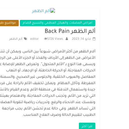
أمراض العضلات والهيكل العظمي والنسيج الضام
مواضيع طبي
ألم الظهر Back Pain
مايو 14, 2023
5726 Views
editor
ألم الظهر
آلام الظهر من أكثر الأمراض شيوعاً بين الناس، ويمكن أن تنت
الأعراض من الظهر إلى الأرداف والفخذ أو الجزء الأعلى من الرج
ويسمى هذا النوع بـ”الألم المتحول”. وتعرض الظهر للإصابة ع
الحركات المفاجئة، أو الحركة الخاطئة، أو الإجهاد، أو التهاب
المفاصل والعيوب الخلقية، والجلوس غير الصحيح، والسمنة
المفرطة، وتآكل العظام. ويمكن تخفيف الألم بالراحة على فر
جيدة واستعمال التدفئة في منطقة الألم، وعدم القيام بالأن
التي تزيد من الألم، وتجنب الحركات المفاجئة، والاهتمام بهيئت
ونفسك عند الانحناء والرفع، وتدريبات رياضية لتقوية العضلا
التي تساند الظهر. وفي حالة عدم تحسّن الألم، يجب مراجعة
الطبيب لتقييم الحالة وصرف العلاج المناسب.
اقرأ أكثر