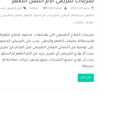
تمرينات لمرضى آلام اسفل الظهر
,
مايو 24, 2023
5136 Views
editor
آلام الظهر
أنسج
,
,
,
,
,
,
الظهر
استطالة
البطن
التمرينات الرياضية
الظهر
العلاج الطبيعي
,
تقوية
عضلات
تمرينات العلاج الطبيعي التي يقدمها د. محمود قناوي لتقوية
واستطالة عضلات الظهر والبطن. يجب على المريض الحصو
على توصية من أخصائي العلاج الطبيعي قبل القيام بأي تمرين
يجب ألا يؤدي المريض أي تمرين يزيد من آلام الظهر أو الساق.
يجب أن تؤدي جميع التمرينات برفق وبدون حركات مفاجئة أو
سريعة.
اقرأ أكثر