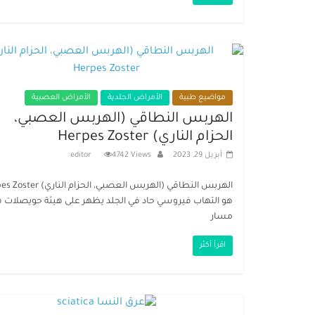
مواضيع طبية
الأمراض الجلدية
الأمراض العصبية
الهربس النطاقي (الهربس العصبي،
الحزام الناري) Herpes Zoster​
أبريل 29, 2023
4742 Views
editor
الهربس النطاقي (الهربس العصبي، الحزام ال
هو التهاب فيروسي حاد في الجلد يظهر على هيئة حويصلات 
مسار
اقرأ أكثر