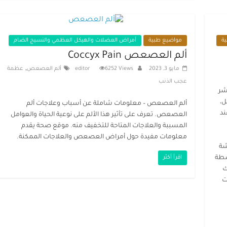
ة
مواضيع طبية
أمراض العضلات والهيكل العظمي والنسيج الضام
ألم العصعص Coccyx Pain
,
مايو 3, 2023
6252 Views
editor
ألم العصعص
عظمة
عجب الذنب
شر
ل،
ألم العصعص – معلومات شاملة عن أسباب وعلاجات ألم
ند
العصعص. تعرف على تأثير هذا الألم على نوعية الحياة والعوامل
المسببة والعلاجات المتاحة للتخفيف منه. موقع صحة يقدم
معلومات مفيدة حول أمراض العصعص والعلاجات الممكنة.
شة
شطة
اقرأ أكثر
ك
ت