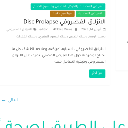
أمراض العضلات والهيكل العظمي والنسيج الضام
الأمراض العصبية
مواضيع طبية
الانزلاق الغضروفي Disc Prolapse
,
أبريل 14, 2023
3326 Views
editor
الانزلاق الغضروفي
,
,
,
دسك الرفبة
دسك الظهر
دسك العمود الفقري
ديسك الفقرات
الانزلاق الغضروفي – أسبابه، أعراضه، وعلاجه. اكتشف كل ما
تحتاج لمعرفته حول هذا المرض العصبي. تعرف على الانزلاق
الغضروفي وكيفية التعامل معه.
اقرأ أكثر
التالي ←