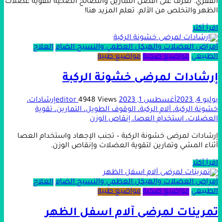
الفقري. تعرف على أفضل التمارين والنصائح الصحية لتقوية عضلات
الظهر والتخلص من الألم. تعلم المزيد هنا!
اقرأ أكثر
أمراض العضلات والهيكل العظمي والنسيج الضام
العلاج
الطبيعي
مواضيع صحية
مواضيع طبية
إرشادات لمرضى خشونة الركبة
يوليو 4, 2023
أغسطس 1, 2023
4948 Views
editor
إرشادات،
خشونة الركبة، آلام الركبة، الوقوف الطويل، التمارين، تقوية
العضلات، استخدام العصا، إنقاص الوزن
إرشادات لمرضى خشونة الركبة – تجنب الإجهاد واستخدام العصا
أثناء المشي وتمارين لتقوية العضلات وإنقاص الوزن.
اقرأ أكثر
أمراض العضلات والهيكل العظمي والنسيج الضام
العلاج
الطبيعي
مواضيع صحية
مواضيع طبية
تمرينات لمرضى آلام اسفل الظهر