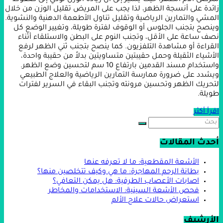
زائدة على أنسجة الظهر، لذا يجب على المريض تقليل الوزن من خلال
المشي والتمارين الرياضية وتقليل تناول الأطعمة الدهنية والنشوية.
وينصح بتجنب الجلوس أو الوقوف لفترة طويلة، وتغيير الوضع كل
نصف ساعة على الأقل، وتجنب النوم على البطن والاستلقاء أثناء
القراءة أو مشاهدة التلفزيون. كما ينصح بتجنب ثني الظهر لرفع
الأشياء الثقيلة وحمل حقيبتين متساويتين بدلاً من حقيبة واحدة،
واستخدام مسند القدمين بارتفاع 10 سم لتحسين وضع الظهر.
ويشدد على ضرورة ممارسة التمارين الرياضية والعلاج الطبيعي
لتحريك الظهر وتحسين مرونته وتجنب البقاء في السرير لفترات
طويلة.
اقرأ أكثر
أحدث المقالات
الأشعة المقطعية: ما لا تعرفه عنها
بطانة الرحم المهاجرة: ما هي وكيف تتخلصين منها؟
اصابات الأعصاب الطرفية: هل يمكن التعافي؟
فحص الأشعة السينية: الاستخدامات والمخاطر
استعراض حالات علاج الألم
الأرشيف