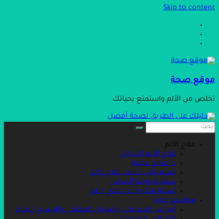
Skip to content
موقع صحة
تخلص من الألم واستمتع بحياتك
علاج الألم
علاج الألم التداخلي
د. صالح عطية
استعراض حالات علاج الألم
سعادة ورضا المرضى
أسئلة متكررة عن علاج الألم
مواضيع طبية
أمراض العضلات والهيكل العظمي والنسيج الضام