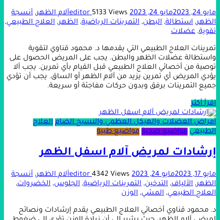
مايو 24, 2023
مايو 24, 2023
5133 Views
editor
آلام الظهر
,
أنسجة
الظهر
,
استطالة
,
البطن
,
التمرينات الرياضية
,
الظهر
,
العلاج الطبيعي
,
تقوية
,
عضلات
تمرينات العلاج الطبيعي التي يقدمها د. محمود قناوي لتقوية
واستطالة عضلات الظهر والبطن. يجب على المريض الحصول على
توصية من أخصائي العلاج الطبيعي قبل القيام بأي تمرين. يجب ألا
يؤدي المريض أي تمرين يزيد من آلام الظهر أو الساق. يجب أن تؤدي
جميع التمرينات برفق وبدون حركات مفاجئة أو سريعة.
اقرأ أكثر
أمراض العضلات والهيكل العظمي والنسيج الضام
العلاج
الطبيعي
مواضيع صحية
مواضيع طبية
إرشادات لمريض آلام اسفل الظهر
مايو 17, 2023
مايو 24, 2023
4342 Views
editor
آلام الظهر
,
أنسجة
الظهر
,
الألياف
,
التدخين
,
التمرينات الرياضية
,
الجلوس
,
الخضروات
,
العلاج الطبيعي
,
المشي
,
الوزن
د. محمود قناوي أخصائي العلاج الطبيعي يقدم إرشادات ونصائح
لمرضى آلام الظهر، حيث يشير إلى أن زيادة الوزن تؤدي إلى ضغوط