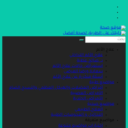
Skip
to
content
موقع
صحة
علاج الألم
علاج الألم التداخلي
تخلص
د. صالح عطية
من
استعراض حالات علاج الألم
الألم
سعادة ورضا المرضى
واستمتع
أسئلة متكررة عن علاج الألم
بحياتك
مواضيع طبية
أمراض العضلات والهيكل العظمي والنسيج الضام
الأمراض العصبية
الأمراض الجلدية
مواضيع صحية
العلاج الطبيعي
التحاليل و الفحوصات الطبية
مواضيع متفرقة
اختبارات مواضيع متنوعة